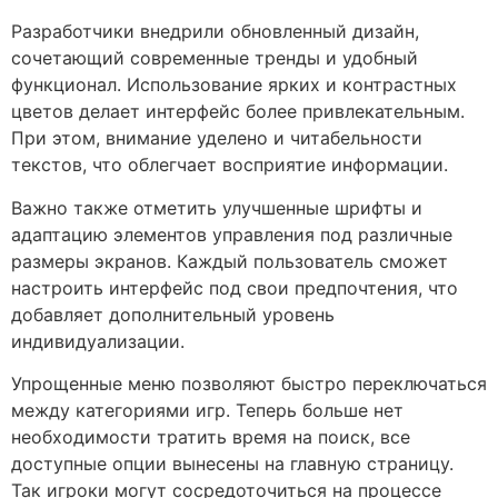
Разработчики внедрили обновленный дизайн,
сочетающий современные тренды и удобный
функционал. Использование ярких и контрастных
цветов делает интерфейс более привлекательным.
При этом, внимание уделено и читабельности
текстов, что облегчает восприятие информации.
Важно также отметить улучшенные шрифты и
адаптацию элементов управления под различные
размеры экранов. Каждый пользователь сможет
настроить интерфейс под свои предпочтения, что
добавляет дополнительный уровень
индивидуализации.
Упрощенные меню позволяют быстро переключаться
между категориями игр. Теперь больше нет
необходимости тратить время на поиск, все
доступные опции вынесены на главную страницу.
Так игроки могут сосредоточиться на процессе