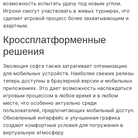
возможность испытать удачу под новым углом.
Игроки смогут участвовать в живых турнирах, что
сделает игровой процесс более захватывающим и
азартным.
Кроссплатформенные
решения
Эволюция софта также затрагивает оптимизацию
для мобильных устройств. Наиболее свежие релизы
теперь доступны в браузерной версии и мобильных
приложениях. Это дает возможность наслаждаться
игровым процессом в любое время и в любом
месте, что особенно актуально среди
пользователей, предпочитающих мобильный доступ.
Обновленный интерфейс и улучшенная графика
создают комфортные условия для погружения в
виртуальную атмосферу.