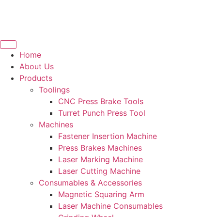
Home
About Us
Products
Toolings
CNC Press Brake Tools
Turret Punch Press Tool
Machines
Fastener Insertion Machine
Press Brakes Machines
Laser Marking Machine
Laser Cutting Machine
Consumables & Accessories
Magnetic Squaring Arm
Laser Machine Consumables