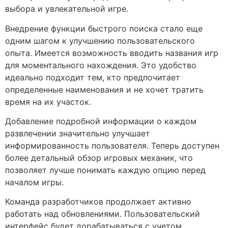
выбора и увлекательной игре.
Внедрение функции быстрого поиска стало еще
одним шагом к улучшению пользовательского
опыта. Имеется возможность вводить названия игр
для моментального нахождения. Это удобство
идеально подходит тем, кто предпочитает
определенные наименования и не хочет тратить
время на их участок.
Добавление подробной информации о каждом
развлечении значительно улучшает
информированность пользователя. Теперь доступен
более детальный обзор игровых механик, что
позволяет лучше понимать каждую опцию перед
началом игры.
Команда разработчиков продолжает активно
работать над обновлениями. Пользовательский
интерфейс будет дорабатываться с учетом