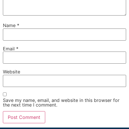
Name
*
Email
*
Website
Save my name, email, and website in this browser for
the next time I comment.