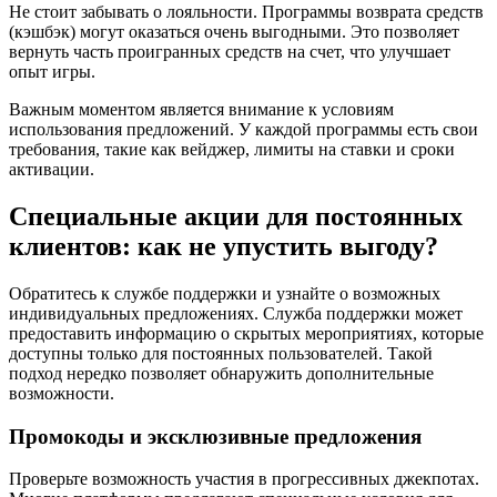
Не стоит забывать о лояльности. Программы возврата средств
(кэшбэк) могут оказаться очень выгодными. Это позволяет
вернуть часть проигранных средств на счет, что улучшает
опыт игры.
Важным моментом является внимание к условиям
использования предложений. У каждой программы есть свои
требования, такие как вейджер, лимиты на ставки и сроки
активации.
Специальные акции для постоянных
клиентов: как не упустить выгоду?
Обратитесь к службе поддержки и узнайте о возможных
индивидуальных предложениях. Служба поддержки может
предоставить информацию о скрытых мероприятиях, которые
доступны только для постоянных пользователей. Такой
подход нередко позволяет обнаружить дополнительные
возможности.
Промокоды и эксклюзивные предложения
Проверьте возможность участия в прогрессивных джекпотах.