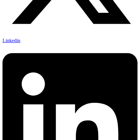
Linkedin