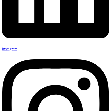
Instagram