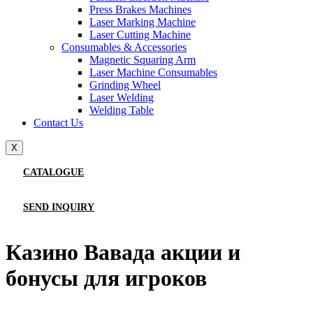
Press Brakes Machines
Laser Marking Machine
Laser Cutting Machine
Consumables & Accessories
Magnetic Squaring Arm
Laser Machine Consumables
Grinding Wheel
Laser Welding
Welding Table
Contact Us
X
CATALOGUE
SEND INQUIRY
Казино Вавада акции и
бонусы для игроков