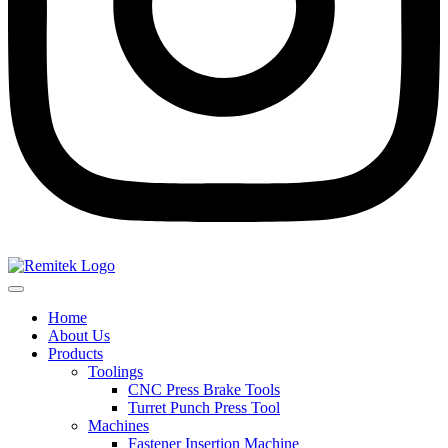
Home
About Us
Products
Toolings
CNC Press Brake Tools
Turret Punch Press Tool
Machines
Fastener Insertion Machine