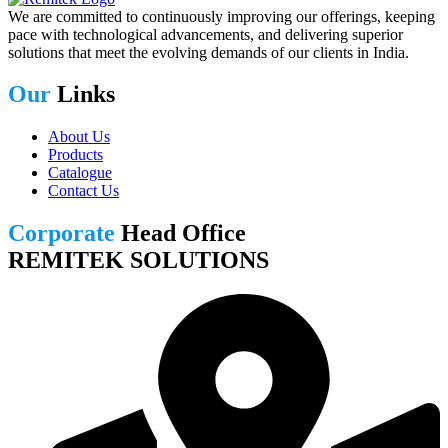
We are committed to continuously improving our offerings, keeping
pace with technological advancements, and delivering superior
solutions that meet the evolving demands of our clients in India.
Our
Links
About Us
Products
Catalogue
Contact Us
Corporate
Head Office
REMITEK SOLUTIONS