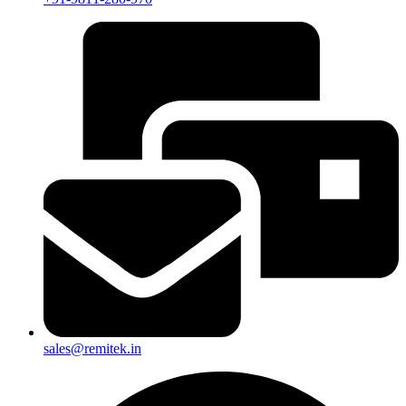
sales@remitek.in