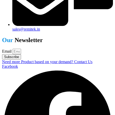
sales@remitek.in
Our
Newsletter
Email
Subscribe
Need more Product based on your demand? Contact Us
Facebook