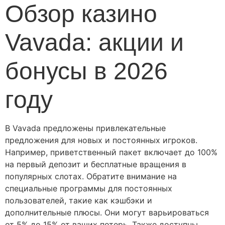
Обзор казино
Vavada: акции и
бонусы в 2026
году
В Vavada предложены привлекательные
предложения для новых и постоянных игроков.
Например, приветственный пакет включает до 100%
на первый депозит и бесплатные вращения в
популярных слотах. Обратите внимание на
специальные программы для постоянных
пользователей, такие как кэшбэки и
дополнительные плюсы. Они могут варьироваться
от 5% до 15% от ваших потерь. Также доступны