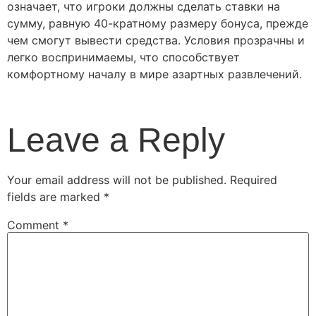
означает, что игроки должны сделать ставки на
сумму, равную 40-кратному размеру бонуса, прежде
чем смогут вывести средства. Условия прозрачны и
легко воспринимаемы, что способствует
комфортному началу в мире азартных развлечений.
Leave a Reply
Your email address will not be published.
Required
fields are marked
*
Comment
*