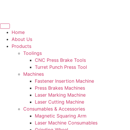
Home
About Us
Products
Toolings
CNC Press Brake Tools
Turret Punch Press Tool
Machines
Fastener Insertion Machine
Press Brakes Machines
Laser Marking Machine
Laser Cutting Machine
Consumables & Accessories
Magnetic Squaring Arm
Laser Machine Consumables
Grinding Wheel