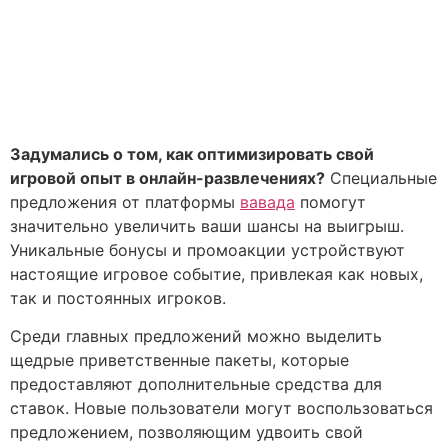
Задумались о том, как оптимизировать свой
игровой опыт в онлайн-развлечениях?
Специальные
предложения от платформы
вавада
помогут
значительно увеличить ваши шансы на выигрыш.
Уникальные бонусы и промоакции устройствуют
настоящие игровое событие, привлекая как новых,
так и постоянных игроков.
Среди главных предложений можно выделить
щедрые приветственные пакеты, которые
предоставляют дополнительные средства для
ставок. Новые пользователи могут воспользоваться
предложением, позволяющим удвоить свой