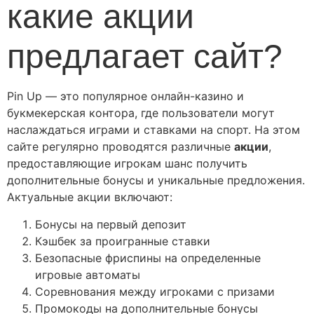
какие акции
предлагает сайт?
Pin Up — это популярное онлайн-казино и
букмекерская контора, где пользователи могут
наслаждаться играми и ставками на спорт. На этом
сайте регулярно проводятся различные
акции
,
предоставляющие игрокам шанс получить
дополнительные бонусы и уникальные предложения.
Актуальные акции включают:
Бонусы на первый депозит
Кэшбек за проигранные ставки
Безопасные фриспины на определенные
игровые автоматы
Соревнования между игроками с призами
Промокоды на дополнительные бонусы