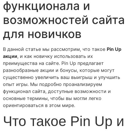
функционала и
возможностей сайта
для новичков
В данной статье мы рассмотрим, что такое
Pin Up
акции
, и как новичку использовать их
преимущества на сайте. Pin Up предлагает
разнообразные акции и бонусы, которые могут
существенно увеличить ваш выигрыш и улучшить
опыт игры. Мы подробно проанализируем
функционал сайта, доступные возможности и
основные термины, чтобы вы могли легко
ориентироваться в этом мире.
Что такое Pin Up и