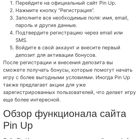
Перейдите на официальный сайт Pin Up.
Нажмите кнопку “Регистрация”.
Заполните все необходимые поля: имя, email,
пароль и другие данные.
Подтвердите регистрацию через email или
SMS.
Войдите в свой аккаунт и внесите первый
депозит для активации бонусов.
После регистрации и внесения депозита вы
сможете получать бонусы, которые помогут начать
игру с более выгодными условиями. Иногда Pin Up
также предлагает акции для уже
зарегистрированных пользователей, что делает игру
еще более интересной.
Обзор функционала сайта
Pin Up