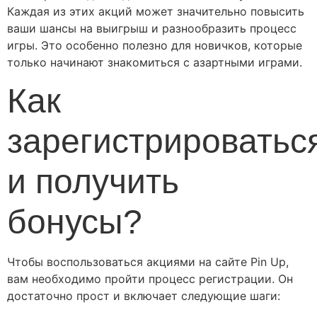
Каждая из этих акций может значительно повысить
ваши шансы на выигрыш и разнообразить процесс
игры. Это особенно полезно для новичков, которые
только начинают знакомиться с азартными играми.
Как
зарегистрироватьс
и получить
бонусы?
Чтобы воспользоваться акциями на сайте Pin Up,
вам необходимо пройти процесс регистрации. Он
достаточно прост и включает следующие шаги: