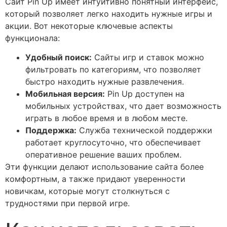
Сайт Pin Up имеет интуитивно понятный интерфейс,
который позволяет легко находить нужные игры и
акции. Вот некоторые ключевые аспекты
функционала:
Удобный поиск:
Сайты игр и ставок можно
фильтровать по категориям, что позволяет
быстро находить нужные развлечения.
Мобильная версия:
Pin Up доступен на
мобильных устройствах, что дает возможность
играть в любое время и в любом месте.
Поддержка:
Служба технической поддержки
работает круглосуточно, что обеспечивает
оперативное решение ваших проблем.
Эти функции делают использование сайта более
комфортным, а также придают уверенности
новичкам, которые могут столкнуться с
трудностями при первой игре.