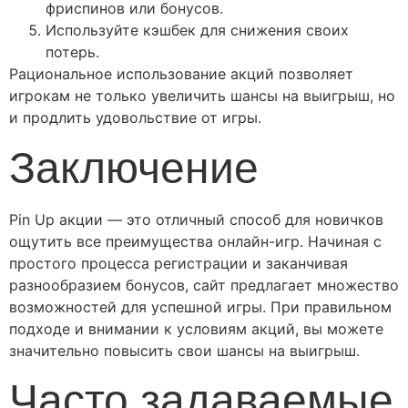
фриспинов или бонусов.
Используйте кэшбек для снижения своих
потерь.
Рациональное использование акций позволяет
игрокам не только увеличить шансы на выигрыш, но
и продлить удовольствие от игры.
Заключение
Pin Up акции — это отличный способ для новичков
ощутить все преимущества онлайн-игр. Начиная с
простого процесса регистрации и заканчивая
разнообразием бонусов, сайт предлагает множество
возможностей для успешной игры. При правильном
подходе и внимании к условиям акций, вы можете
значительно повысить свои шансы на выигрыш.
Часто задаваемые