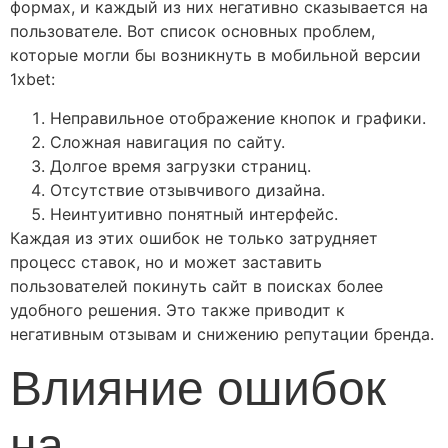
формах, и каждый из них негативно сказывается на
пользователе. Вот список основных проблем,
которые могли бы возникнуть в мобильной версии
1xbet:
Неправильное отображение кнопок и графики.
Сложная навигация по сайту.
Долгое время загрузки страниц.
Отсутствие отзывчивого дизайна.
Неинтуитивно понятный интерфейс.
Каждая из этих ошибок не только затрудняет
процесс ставок, но и может заставить
пользователей покинуть сайт в поисках более
удобного решения. Это также приводит к
негативным отзывам и снижению репутации бренда.
Влияние ошибок
на