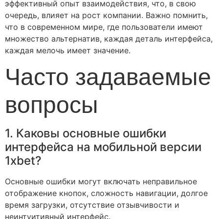
эффективный опыт взаимодействия, что, в свою
очередь, влияет на рост компании. Важно помнить,
что в современном мире, где пользователи имеют
множество альтернатив, каждая деталь интерфейса,
каждая мелочь имеет значение.
Часто задаваемые
вопросы
1. Каковы основные ошибки
интерфейса на мобильной версии
1xbet?
Основные ошибки могут включать неправильное
отображение кнопок, сложность навигации, долгое
время загрузки, отсутствие отзывчивости и
неинтуитивный интерфейс.