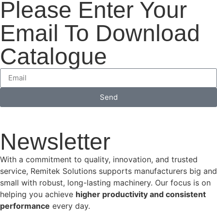
Please Enter Your
Email To Download
Catalogue
Send
Newsletter
With a commitment to quality, innovation, and trusted
service, Remitek Solutions supports manufacturers big and
small with robust, long-lasting machinery. Our focus is on
helping you achieve
higher productivity and consistent
performance
every day.