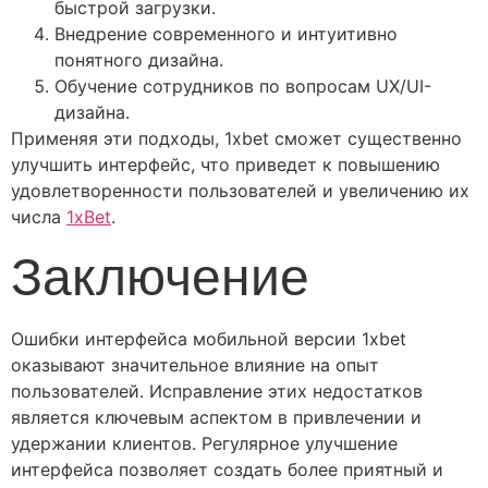
быстрой загрузки.
Внедрение современного и интуитивно
понятного дизайна.
Обучение сотрудников по вопросам UX/UI-
дизайна.
Применяя эти подходы, 1xbet сможет существенно
улучшить интерфейс, что приведет к повышению
удовлетворенности пользователей и увеличению их
числа
1xBet
.
Заключение
Ошибки интерфейса мобильной версии 1xbet
оказывают значительное влияние на опыт
пользователей. Исправление этих недостатков
является ключевым аспектом в привлечении и
удержании клиентов. Регулярное улучшение
интерфейса позволяет создать более приятный и