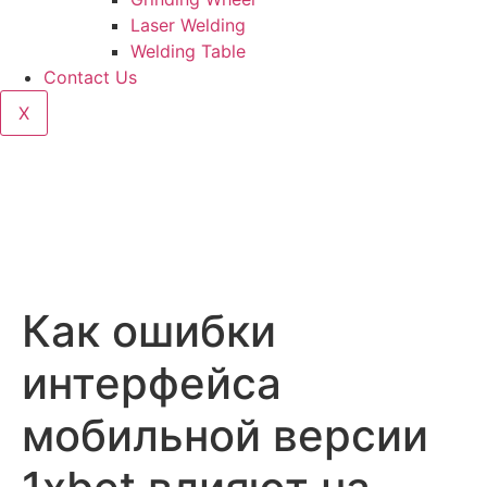
Laser Welding
Welding Table
Contact Us
X
Как ошибки
интерфейса
мобильной версии