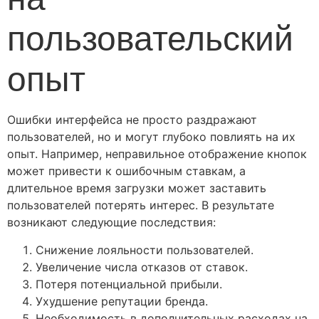
пользовательский
опыт
Ошибки интерфейса не просто раздражают
пользователей, но и могут глубоко повлиять на их
опыт. Например, неправильное отображение кнопок
может привести к ошибочным ставкам, а
длительное время загрузки может заставить
пользователей потерять интерес. В результате
возникают следующие последствия:
Снижение лояльности пользователей.
Увеличение числа отказов от ставок.
Потеря потенциальной прибыли.
Ухудшение репутации бренда.
Необходимость в дополнительных расходах на