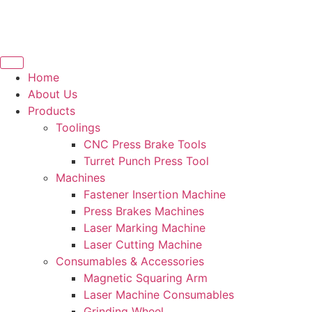
Home
About Us
Products
Toolings
CNC Press Brake Tools
Turret Punch Press Tool
Machines
Fastener Insertion Machine
Press Brakes Machines
Laser Marking Machine
Laser Cutting Machine
Consumables & Accessories
Magnetic Squaring Arm
Laser Machine Consumables
Grinding Wheel