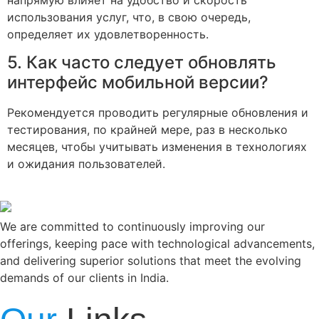
использования услуг, что, в свою очередь,
определяет их удовлетворенность.
5. Как часто следует обновлять
интерфейс мобильной версии?
Рекомендуется проводить регулярные обновления и
тестирования, по крайней мере, раз в несколько
месяцев, чтобы учитывать изменения в технологиях
и ожидания пользователей.
We are committed to continuously improving our
offerings, keeping pace with technological advancements,
and delivering superior solutions that meet the evolving
demands of our clients in India.