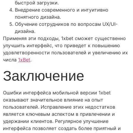
быстрой загрузки.
Внедрение современного и интуитивно
понятного дизайна.
Обучение сотрудников по вопросам UX/UI-
дизайна.
Применяя эти подходы, 1xbet сможет существенно
улучшить интерфейс, что приведет к повышению
удовлетворенности пользователей и увеличению их
числа
1xBet
.
Заключение
Ошибки интерфейса мобильной версии 1xbet
оказывают значительное влияние на опыт
пользователей. Исправление этих недостатков
является ключевым аспектом в привлечении и
удержании клиентов. Регулярное улучшение
интерфейса позволяет создать более приятный и