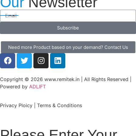
Our
Newsletter
Subscribe
Need more Product based on your demand? Contact Us
Copyright © 2026 www.remitek.in | All Rights Reserved |
Powered by
ADLIFT
Privacy Ploicy | Terms & Conditions
Please Enter Your