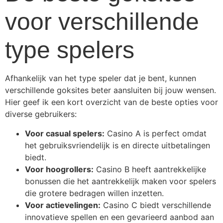
voor verschillende
type spelers
Afhankelijk van het type speler dat je bent, kunnen
verschillende goksites beter aansluiten bij jouw wensen.
Hier geef ik een kort overzicht van de beste opties voor
diverse gebruikers:
Voor casual spelers:
Casino A is perfect omdat
het gebruiksvriendelijk is en directe uitbetalingen
biedt.
Voor hoogrollers:
Casino B heeft aantrekkelijke
bonussen die het aantrekkelijk maken voor spelers
die grotere bedragen willen inzetten.
Voor actievelingen:
Casino C biedt verschillende
innovatieve spellen en een gevarieerd aanbod aan