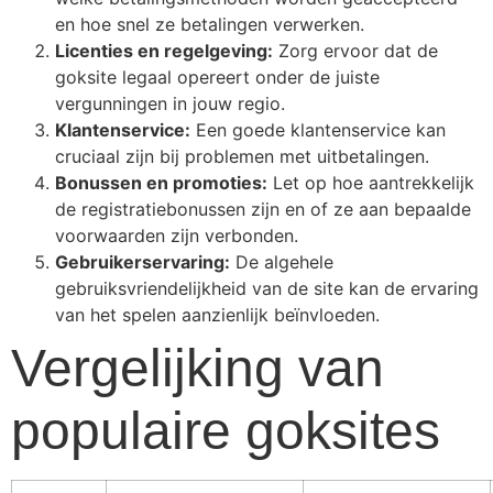
en hoe snel ze betalingen verwerken.
Licenties en regelgeving:
Zorg ervoor dat de
goksite legaal opereert onder de juiste
vergunningen in jouw regio.
Klantenservice:
Een goede klantenservice kan
cruciaal zijn bij problemen met uitbetalingen.
Bonussen en promoties:
Let op hoe aantrekkelijk
de registratiebonussen zijn en of ze aan bepaalde
voorwaarden zijn verbonden.
Gebruikerservaring:
De algehele
gebruiksvriendelijkheid van de site kan de ervaring
van het spelen aanzienlijk beïnvloeden.
Vergelijking van
populaire goksites