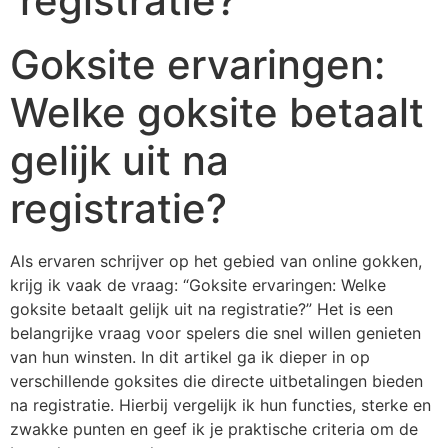
registratie?
Goksite ervaringen:
Welke goksite betaalt
gelijk uit na
registratie?
Als ervaren schrijver op het gebied van online gokken,
krijg ik vaak de vraag: “Goksite ervaringen: Welke
goksite betaalt gelijk uit na registratie?” Het is een
belangrijke vraag voor spelers die snel willen genieten
van hun winsten. In dit artikel ga ik dieper in op
verschillende goksites die directe uitbetalingen bieden
na registratie. Hierbij vergelijk ik hun functies, sterke en
zwakke punten en geef ik je praktische criteria om de