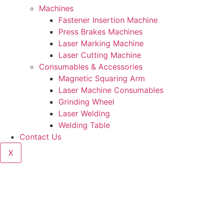
Machines
Fastener Insertion Machine
Press Brakes Machines
Laser Marking Machine
Laser Cutting Machine
Consumables & Accessories
Magnetic Squaring Arm
Laser Machine Consumables
Grinding Wheel
Laser Welding
Welding Table
Contact Us
X