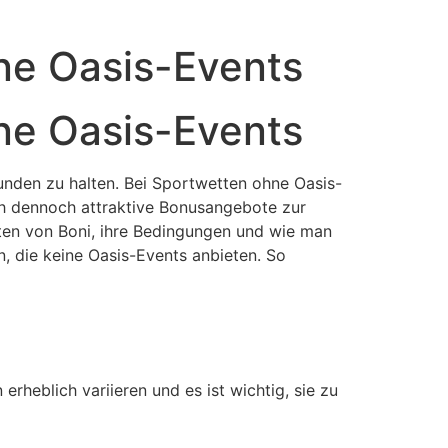
hne Oasis-Events
hne Oasis-Events
unden zu halten. Bei Sportwetten ohne Oasis-
och dennoch attraktive Bonusangebote zur
rten von Boni, ihre Bedingungen und wie man
, die keine Oasis-Events anbieten. So
rheblich variieren und es ist wichtig, sie zu