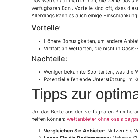
Das Wetten auf Plattformen, die keine Oasis-E
verfügbaren Boni. Vorteile sind oft, dass d
Allerdings kann es auch einige Einschränkung
Vorteile:
Höhere Bonusigkeiten, um andere Anbie
Vielfalt an Wettarten, die nicht in Oasi
Nachteile:
Weniger bekannte Sportarten, was die W
Potenzielle fehlende Unterstützung im K
Tipps zur optim
Um das Beste aus den verfügbaren Boni heraus
helfen können:
wettanbieter ohne oasis paypa
Vergleichen Sie Anbieter:
Nutzen Sie Ve
Lesen Sie die Bedingungen:
Nehmen Sie