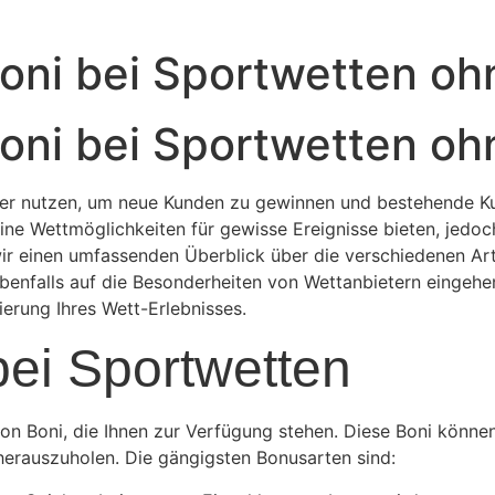
Boni bei Sportwetten o
Boni bei Sportwetten o
eter nutzen, um neue Kunden zu gewinnen und bestehende K
eine Wettmöglichkeiten für gewisse Ereignisse bieten, jed
 wir einen umfassenden Überblick über die verschiedenen A
benfalls auf die Besonderheiten von Wettanbietern eingehen
ierung Ihres Wett-Erlebnisses.
bei Sportwetten
n Boni, die Ihnen zur Verfügung stehen. Diese Boni können e
herauszuholen. Die gängigsten Bonusarten sind: