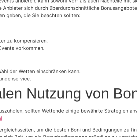
vents anbieten, kann sowohl Vor- als auch Nachteile mit si
iese Anbieter sich durch überdurchschnittliche Bonusangeb
en geben, die Sie beachten sollten:
ter zu kompensieren.
s-Events vorkommen.
ahl der Wetten einschränken kann.
undenservice.
alen Nutzung von Bon
zuholen, sollten Wettende einige bewährte Strategien anwe
l
rgleichsseiten, um die besten Boni und Bedingungen zu fin
 sich Zeit, um die Bonusbedingungen gründlich zu versteh