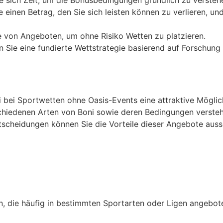
 einen Betrag, den Sie sich leisten können zu verlieren, un
ie von Angeboten, um ohne Risiko Wetten zu platzieren.
 Sie eine fundierte Wettstrategie basierend auf Forschung
bei Sportwetten ohne Oasis-Events eine attraktive Möglic
schiedenen Arten von Boni sowie deren Bedingungen verstehe
scheidungen können Sie die Vorteile dieser Angebote auss
en, die häufig in bestimmten Sportarten oder Ligen angebo