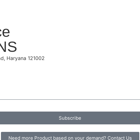
ce
NS
ad, Haryana 121002
Subscribe
Need more Product based on your demand? Contact Us