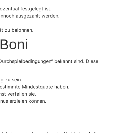
zentual festgelegt ist.
ennoch ausgezahlt werden.
ät zu belohnen.
 Boni
„Durchspielbedingungen“ bekannt sind. Diese
g zu sein.
bestimmte Mindestquote haben.
t verfallen sie.
us erzielen können.