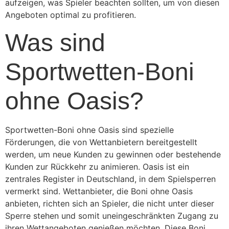
aufzeigen, was Spieler beachten sollten, um von diesen
Angeboten optimal zu profitieren.
Was sind
Sportwetten-Boni
ohne Oasis?
Sportwetten-Boni ohne Oasis sind spezielle
Förderungen, die von Wettanbietern bereitgestellt
werden, um neue Kunden zu gewinnen oder bestehende
Kunden zur Rückkehr zu animieren. Oasis ist ein
zentrales Register in Deutschland, in dem Spielsperren
vermerkt sind. Wettanbieter, die Boni ohne Oasis
anbieten, richten sich an Spieler, die nicht unter dieser
Sperre stehen und somit uneingeschränkten Zugang zu
ihren Wettangeboten genießen möchten. Diese Boni