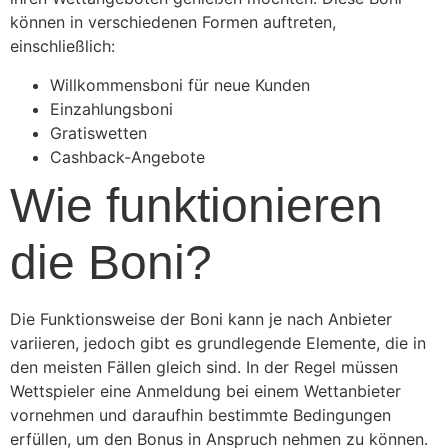
können in verschiedenen Formen auftreten,
einschließlich:
Willkommensboni für neue Kunden
Einzahlungsboni
Gratiswetten
Cashback-Angebote
Wie funktionieren
die Boni?
Die Funktionsweise der Boni kann je nach Anbieter
variieren, jedoch gibt es grundlegende Elemente, die in
den meisten Fällen gleich sind. In der Regel müssen
Wettspieler eine Anmeldung bei einem Wettanbieter
vornehmen und daraufhin bestimmte Bedingungen
erfüllen, um den Bonus in Anspruch nehmen zu können.