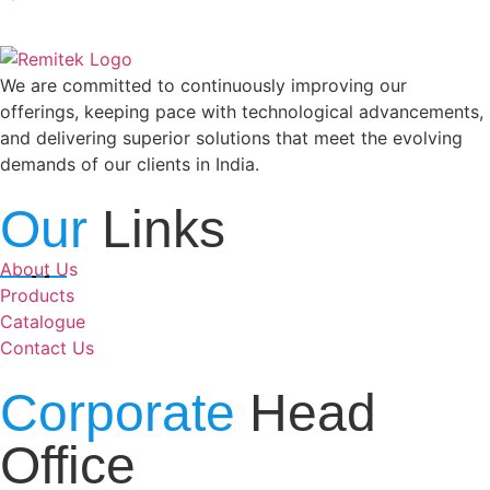
We are committed to continuously improving our
offerings, keeping pace with technological advancements,
and delivering superior solutions that meet the evolving
demands of our clients in India.
Our
Links
About Us
Products
Catalogue
Contact Us
Corporate
Head
Office