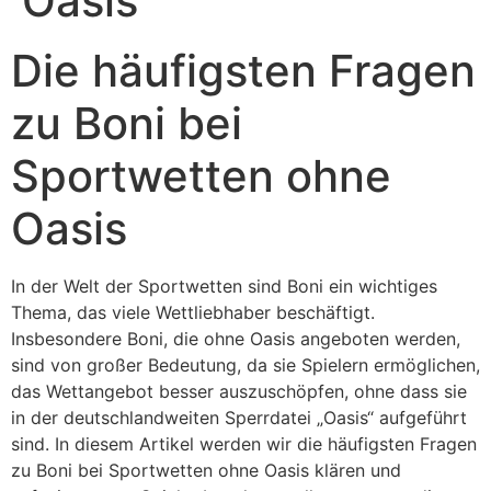
Oasis
Die häufigsten Fragen
zu Boni bei
Sportwetten ohne
Oasis
In der Welt der Sportwetten sind Boni ein wichtiges
Thema, das viele Wettliebhaber beschäftigt.
Insbesondere Boni, die ohne Oasis angeboten werden,
sind von großer Bedeutung, da sie Spielern ermöglichen,
das Wettangebot besser auszuschöpfen, ohne dass sie
in der deutschlandweiten Sperrdatei „Oasis“ aufgeführt
sind. In diesem Artikel werden wir die häufigsten Fragen
zu Boni bei Sportwetten ohne Oasis klären und