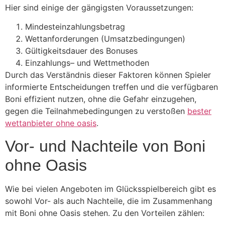
Hier sind einige der gängigsten Voraussetzungen:
Mindesteinzahlungsbetrag
Wettanforderungen (Umsatzbedingungen)
Gültigkeitsdauer des Bonuses
Einzahlungs– und Wettmethoden
Durch das Verständnis dieser Faktoren können Spieler
informierte Entscheidungen treffen und die verfügbaren
Boni effizient nutzen, ohne die Gefahr einzugehen,
gegen die Teilnahmebedingungen zu verstoßen
bester
wettanbieter ohne oasis
.
Vor- und Nachteile von Boni
ohne Oasis
Wie bei vielen Angeboten im Glücksspielbereich gibt es
sowohl Vor- als auch Nachteile, die im Zusammenhang
mit Boni ohne Oasis stehen. Zu den Vorteilen zählen: