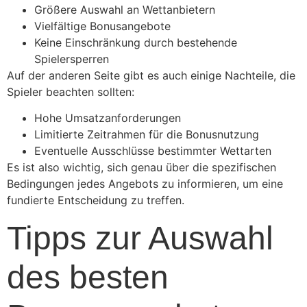
Größere Auswahl an Wettanbietern
Vielfältige Bonusangebote
Keine Einschränkung durch bestehende
Spielersperren
Auf der anderen Seite gibt es auch einige Nachteile, die
Spieler beachten sollten:
Hohe Umsatzanforderungen
Limitierte Zeitrahmen für die Bonusnutzung
Eventuelle Ausschlüsse bestimmter Wettarten
Es ist also wichtig, sich genau über die spezifischen
Bedingungen jedes Angebots zu informieren, um eine
fundierte Entscheidung zu treffen.
Tipps zur Auswahl
des besten