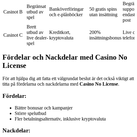
Begrän
Begränsat
Banköverföringar
50 gratis spins
support
Casinot B
utbud av
och e-plånböcker
utan insättning
endast 
spel
post
Brett
utbud av
Kreditkort,
200%
Live ch
Casinot C
live dealer-
kryptovaluta
insättningsbonus
telefon
spel
Fördelar och Nackdelar med Casino No
License
För att hjälpa dig att fatta ett välgrundat beslut är det också viktigt att
titta på fördelarna och nackdelarna med
Casino No License
.
Fördelar:
Bättre bonusar och kampanjer
Större spelutbud
Fler betalningsalternativ, inklusive kryptovaluta
Nackdelar: