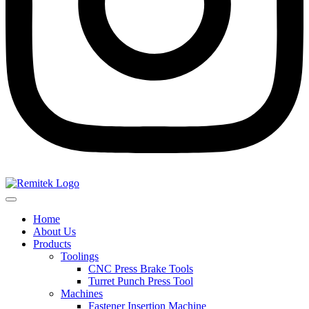
Home
About Us
Products
Toolings
CNC Press Brake Tools
Turret Punch Press Tool
Machines
Fastener Insertion Machine