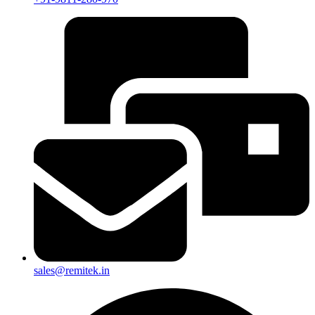
sales@remitek.in