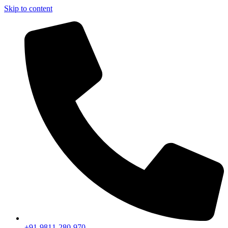
Skip to content
+91-9811-280-970