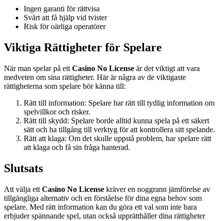
Ingen garanti för rättvisa
Svårt att få hjälp vid tvister
Risk för oärliga operatörer
Viktiga Rättigheter för Spelare
När man spelar på ett
Casino No License
är det viktigt att vara
medveten om sina rättigheter. Här är några av de viktigaste
rättigheterna som spelare bör känna till:
Rätt till information: Spelare har rätt till tydlig information om
spelvillkor och risker.
Rätt till skydd: Spelare borde alltid kunna spela på ett säkert
sätt och ha tillgång till verktyg för att kontrollera sitt spelande.
Rätt att klaga: Om det skulle uppstå problem, har spelare rätt
att klaga och få sin fråga hanterad.
Slutsats
Att välja ett
Casino No License
kräver en noggrann jämförelse av
tillgängliga alternativ och en förståelse för dina egna behov som
spelare. Med rätt information kan du göra ett val som inte bara
erbjuder spännande spel, utan också upprätthåller dina rättigheter