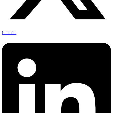
Linkedin